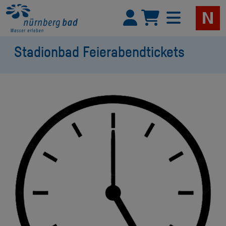
Stadionbad Feierabendtickets