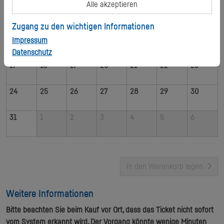
Alle akzeptieren
3
4
5
6
7
8
9
Zugang zu den wichtigen Informationen
10
11
12
13
14
15
16
Impressum
Datenschutz
17
18
19
20
21
22
23
24
25
26
27
28
29
30
31
1
2
3
4
5
6
In den Warenkorb legen
Weitere Informationen
Bitte beachten Sie beim Kauf vor Ort, dass das Ticket nicht sofort
vom System erkannt wird. Der Vorgang könnte wenige Minuten