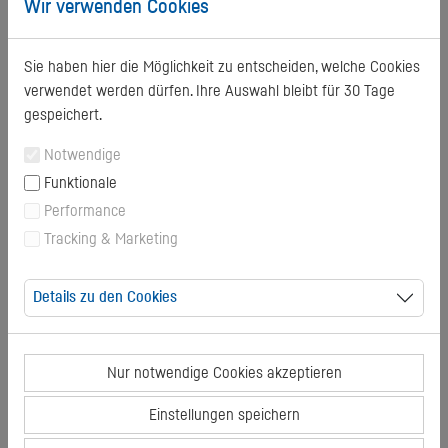
Wir verwenden Cookies
1,90 €
Sie haben hier die Möglichkeit zu entscheiden, welche Cookies
verwendet werden dürfen. Ihre Auswahl bleibt für 30 Tage
Jugendlich NP 17 Uhr O
gespeichert.
1,50 €
Notwendige
Funktionale
Gesamtpreis
0,00
€
Performance
Tracking & Marketing
Wann möchten Sie uns besuchen?
Details zu den Cookies
Aug. 2026
Nur notwendige Cookies akzeptieren
MO
DI
MI
DO
FR
SA
SO
Einstellungen speichern
27
28
29
30
31
1
2